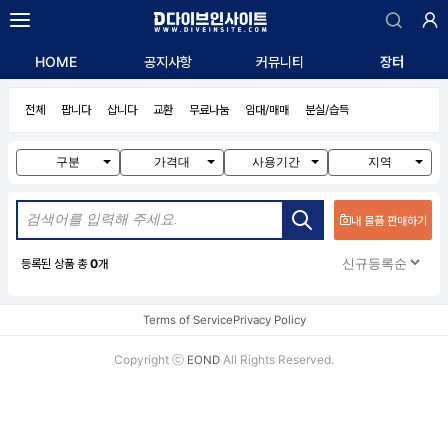
자유게시판
HOME
공지사항
커뮤니티
장터
익명게시판
알리는 말씀
전체
팝니다
삽니다
교환
무료나눔
임대/매매
분실/습득
질문/답변
구인/구직
구분
가격대
사용기간
지역
내 물품 판매하기
등록된 상품 총
0
개
Terms of Service
Privacy Policy
Copyright ⓒ
All Rights Reserved.
EOND