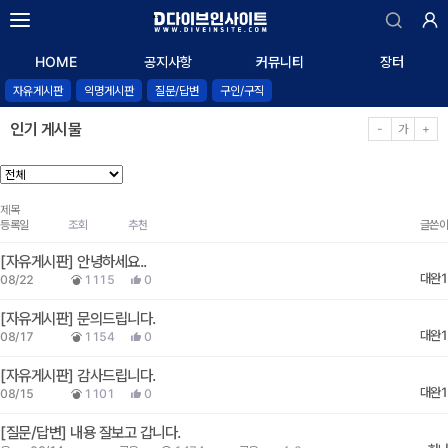
자유게시판
HOME
공지사항
커뮤니티
장터
익명게시판
자유게시판
익명게시판
질문/답변
구인/구직
알리는 말씀
질문/답변
인기 게시물
-
가
+
구인/구직
제목
등록일
조회
추천
글쓴이
자유게시판
안녕하세요..
대완1
08/22
1115
0
자유게시판
문의드립니다.
대완1
08/17
1154
0
자유게시판
감사드립니다.
대완1
08/15
1101
0
질문/답변
내용 잘보고 갑니다.