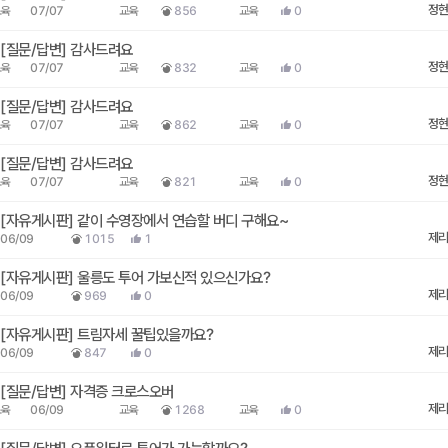
정현
육
07/07
교육
856
교육
0
질문/답변
감사드려요
정현
육
07/07
교육
832
교육
0
질문/답변
감사드려요
정현
육
07/07
교육
862
교육
0
질문/답변
감사드려요
정현
육
07/07
교육
821
교육
0
자유게시판
같이 수영장에서 연습할 버디 구해요~
제리
06/09
1015
1
자유게시판
울릉도 투어 가보신적 있으신가요?
제리
06/09
969
0
자유게시판
트림자세 꿀팁있을까요?
제리
06/09
847
0
질문/답변
자격증 크로스오버
제리
육
06/09
교육
1268
교육
0