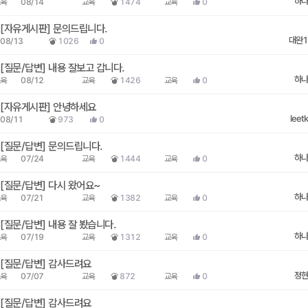
하나
육
08/14
교육
1474
교육
0
자유게시판
문의드립니다.
대완1
08/13
1026
0
질문/답변
내용 잘보고 갑니다.
하나
육
08/12
교육
1426
교육
0
자유게시판
안녕하세요
leetk
08/11
973
0
질문/답변
문의드립니다.
하나
육
07/24
교육
1444
교육
0
질문/답변
다시 왔어요~
하나
육
07/21
교육
1382
교육
0
질문/답변
내용 잘 봤습니다.
하나
육
07/19
교육
1312
교육
0
질문/답변
감사드려요
정현
육
07/07
교육
872
교육
0
질문/답변
감사드려요