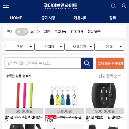
자유게시판
HOME
공지사항
커뮤니티
장터
익명게시판
알리는 말씀
전체
팝니다
삽니다
교환
무료나눔
임대/매매
분실/습득
질문/답변
구인/구직
구분
가격대
사용기간
지역
내 물품 판매하기
등록된 상품 총
6
개
50,000원
5,000원
500,000원
헬시온 smb 주황색 판매합니
판매완료
스쿠버프로 키링 판
헬시온 이클립스 윙 판매합니
다.
매
(2)
다.