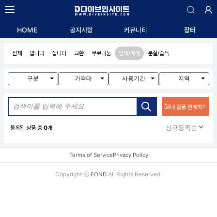
자유게시판
HOME
공지사항
커뮤니티
장터
익명게시판
알리는 말씀
전체
팝니다
삽니다
교환
무료나눔
임대/매매
분실/습득
질문/답변
구인/구직
구분
가격대
사용기간
지역
내 물품 판매하기
등록된 상품 총
0
개
Terms of Service
Privacy Policy
Copyright ⓒ
All Rights Reserved.
EOND