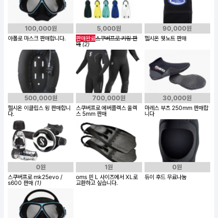
100,000원
5,000원
90,000원
아폴로 마스크 판매합니다.
판매완료
스쿠버프로 키링 판
헬시온 웻노트 판매
매
(2)
500,000원
700,000원
30,000원
헬시온 이클립스 윙 판매합니
스쿠버프로 에버플렉스 울렉
마레스 부츠 250mm 판매합
다.
스 5mm 판매
니다
0원
1원
0원
스쿠버프로 mk25evo /
oms 핀 L 사이즈에서 XL로
듀이 후드 무료나눔
s600 판매
(1)
교환하고 싶습니다.