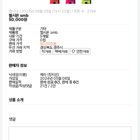
팝니다
/
2024년 06월 09일 (15시 23분)
/
조회 수 : 3194
헬시온 smb
50,000원
제품구분
기타
제품명
헬시온 smb
사용 기간
5개월
구매 가격
0원
판매 가격
50,000원
우선 거래 지역
경상북도 경주시
거래 방법
직거래
택배거래
안전거래
판매자 정보
닉네임(이름)
제리 (장지은)
가입일
2024년 05월 06일
판매실적
판매 완료
0
건, 판매 중
0
건
작성글/작성댓글
21건 / 2건
상품 소개
댓글