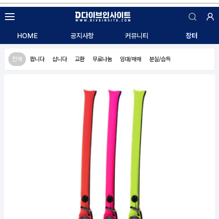
자유게시판
HOME
공지사항
커뮤니티
장터
익명게시판
알리는 말씀
전체
팝니다
삽니다
교환
무료나눔
임대/매매
분실/습득
질문/답변
구인/구직