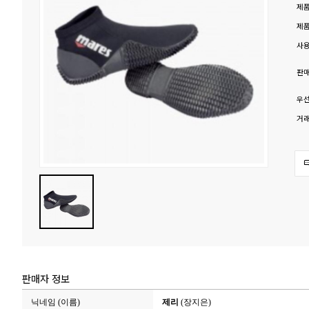
제
제
사용
판매
우선
거래
클릭하여 크게봅니다
판매자 정보
닉네임 (이름)
제리
(장지은)