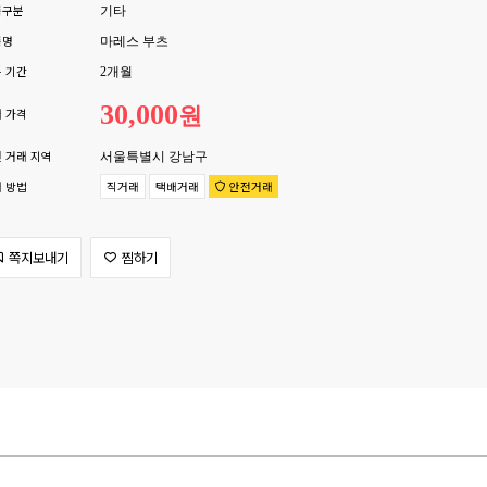
품구분
기타
품명
마레스 부츠
 기간
2개월
30,000
원
 가격
 거래 지역
서울특별시 강남구
 방법
직거래
택배거래
안전거래
쪽지보내기
찜하기