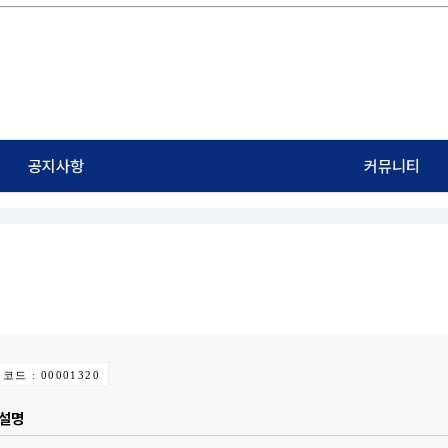
자유게시판
공지사항
커뮤니티
익명게시판
질문/답변
구인/구직
코드 : 00001320
 설명